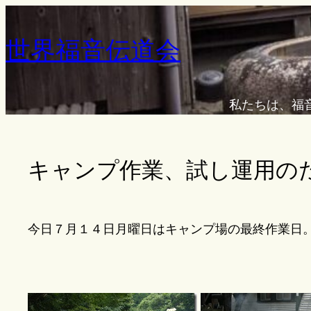
内
容
世界福音伝道会
を
ス
キ
私たちは、福
ッ
プ
キャンプ作業、試し運用の
今日７月１４日月曜日はキャンプ場の最終作業日