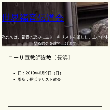
内
容
世界福音伝道会
を
ス
キ
ッ
私たちは、福音の恵みに生き、キリストを証しし、主の御体
プ
なる教会を建て上げます
ローサ宣教師説教〔長浜〕
日：2019年6月9日（日）
場所：長浜キリスト教会