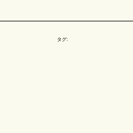
タグ:
。