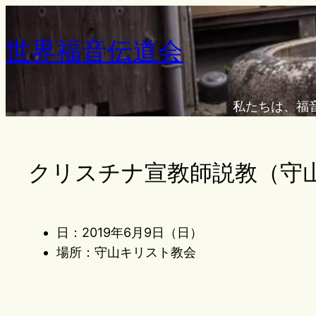
内
容
世界福音伝道会
を
ス
キ
私たちは、福
ッ
プ
クリスチナ宣教師説教（守
日：2019年6月9日（日）
場所：守山キリスト教会