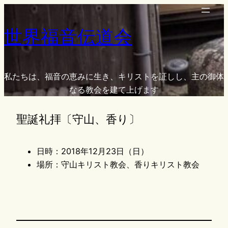
内
容
世界福音伝道会
を
ス
キ
ッ
私たちは、福音の恵みに生き、キリストを証しし、主の御体
プ
なる教会を建て上げます
聖誕礼拝〔守山、香り〕
日時：2018年12月23日（日）
場所：守山キリスト教会、香りキリスト教会