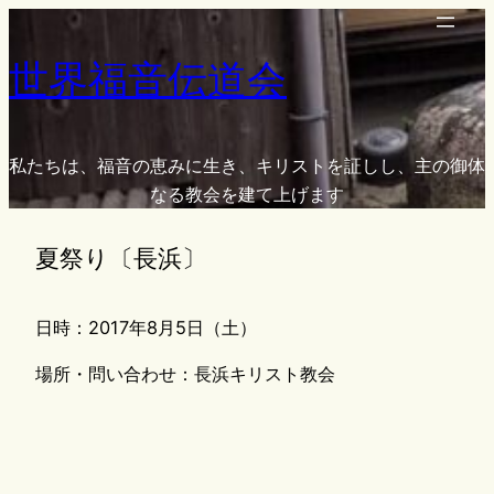
内
容
世界福音伝道会
を
ス
キ
ッ
私たちは、福音の恵みに生き、キリストを証しし、主の御体
プ
なる教会を建て上げます
夏祭り〔長浜〕
日時：2017年8月5日（土）
場所・問い合わせ：長浜キリスト教会