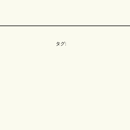
タグ:
。