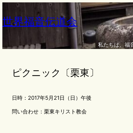
内
容
世界福音伝道会
を
ス
キ
私たちは、福
ッ
プ
ピクニック〔栗東〕
日時：2017年5月21日（日）午後
問い合わせ：栗東キリスト教会