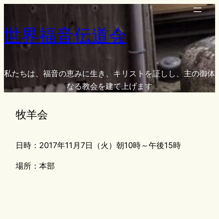
内
容
世界福音伝道会
を
ス
キ
ッ
私たちは、福音の恵みに生き、キリストを証しし、主の御体
プ
なる教会を建て上げます
牧羊会
日時：2017年11月7日（火）朝10時～午後15時
場所：本部