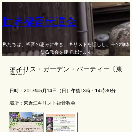
内
容
世界福音伝道会
を
ス
キ
ッ
私たちは、福音の恵みに生き、キリストを証しし、主の御体
プ
なる教会を建て上げます
アイリス・ガーデン・パーティー〔東
近江〕
日時：2017年5月14日（日）午後13時～14時30分
場所：東近江キリスト福音教会