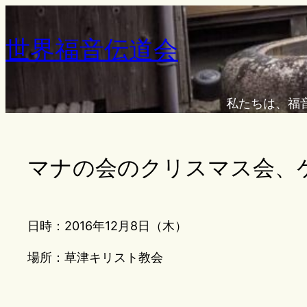
内
容
世界福音伝道会
を
ス
キ
私たちは、福
ッ
プ
マナの会のクリスマス会、
日時：2016年12月8日（木）
場所：草津キリスト教会