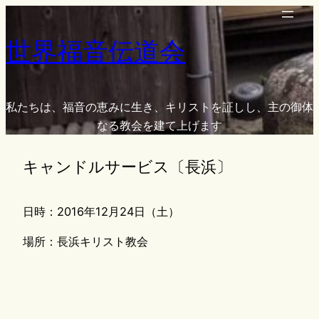
内
容
世界福音伝道会
を
ス
キ
ッ
私たちは、福音の恵みに生き、キリストを証しし、主の御体
プ
なる教会を建て上げます
キャンドルサービス〔長浜〕
日時：2016年12月24日（土）
場所：長浜キリスト教会