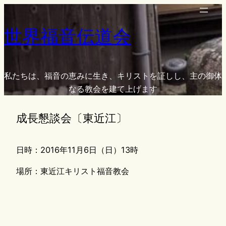
内
容
世界福音伝道会
を
ス
キ
ッ
私たちは、福音の恵みに生き、キリストを証しし、主の御体
プ
なる教会を建て上げます
成長懇談会〔東近江〕
日時：2016年11月6日（日）13時
場所：東近江キリスト福音教会