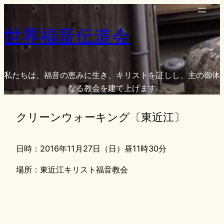
内
容
世界福音伝道会
を
ス
キ
ッ
私たちは、福音の恵みに生き、キリストを証しし、主の御体
プ
なる教会を建て上げます
クリーンウォーキング〔東近江〕
日時：2016年11月27日（日）昼11時30分
場所：東近江キリスト福音教会