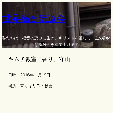
内
容
世界福音伝道会
を
ス
キ
ッ
私たちは、福音の恵みに生き、キリストを証しし、主の御体
プ
なる教会を建て上げます
キムチ教室〔香り、守山〕
日時：2016年11月19日
場所：香りキリスト教会