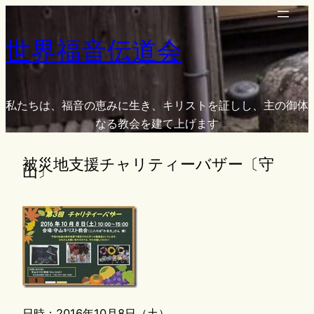
内
容
世界福音伝道会
を
ス
キ
ッ
私たちは、福音の恵みに生き、キリストを証しし、主の御体
プ
なる教会を建て上げます
被災地支援チャリティーバザー〔守
山〕
日時：2016年10月8日（土）