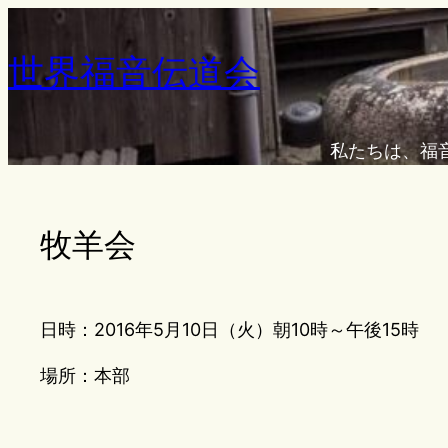
内
容
世界福音伝道会
を
ス
キ
私たちは、福
ッ
プ
牧羊会
日時：2016年5月10日（火）朝10時～午後15時
場所：本部