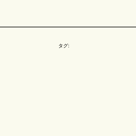
タグ:
。