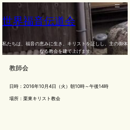
内
容
世界福音伝道会
を
ス
キ
ッ
私たちは、福音の恵みに生き、キリストを証しし、主の御体
プ
なる教会を建て上げます
教師会
日時：2016年10月4日（火）朝10時～午後14時
場所：栗東キリスト教会