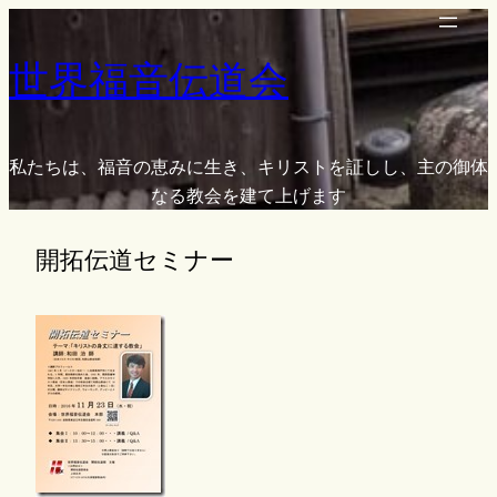
内
容
世界福音伝道会
を
ス
キ
ッ
私たちは、福音の恵みに生き、キリストを証しし、主の御体
プ
なる教会を建て上げます
開拓伝道セミナー