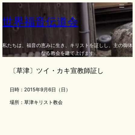
内
容
世界福音伝道会
を
ス
キ
ッ
私たちは、福音の恵みに生き、キリストを証しし、主の御体
プ
なる教会を建て上げます
〔草津〕ツイ・カキ宣教師証し
日時：2015年9月6日（日）
場所：草津キリスト教会