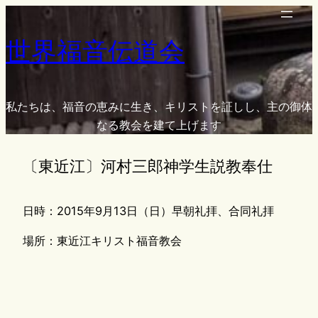
内
容
世界福音伝道会
を
ス
キ
ッ
私たちは、福音の恵みに生き、キリストを証しし、主の御体
プ
なる教会を建て上げます
〔東近江〕河村三郎神学生説教奉仕
日時：2015年9月13日（日）早朝礼拝、合同礼拝
場所：東近江キリスト福音教会