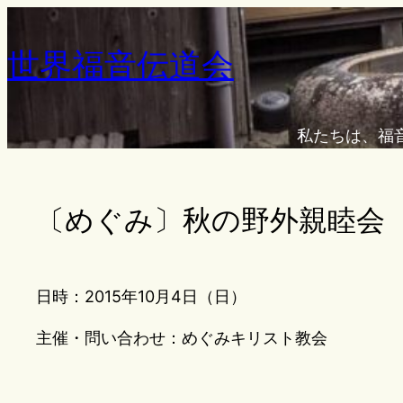
内
容
世界福音伝道会
を
ス
キ
私たちは、福
ッ
プ
〔めぐみ〕秋の野外親睦会
日時：2015年10月4日（日）
主催・問い合わせ：めぐみキリスト教会