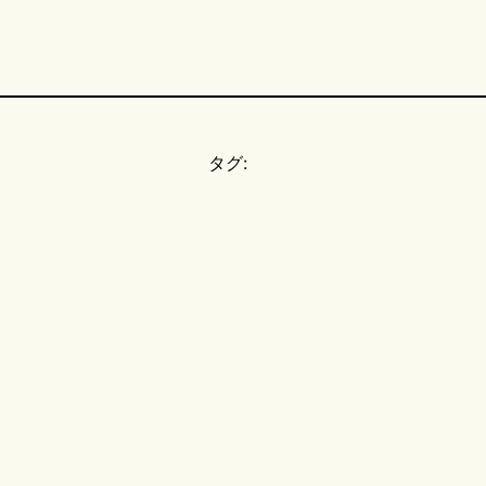
タグ:
。