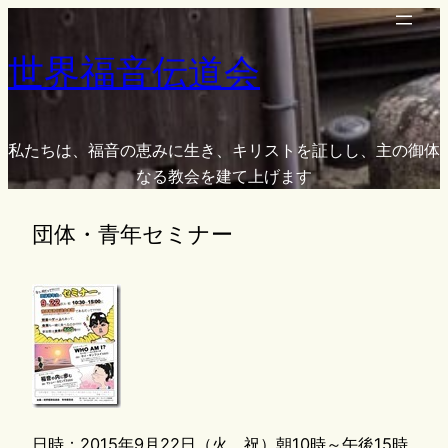
内
容
世界福音伝道会
を
ス
キ
ッ
私たちは、福音の恵みに生き、キリストを証しし、主の御体
プ
なる教会を建て上げます
団体・青年セミナー
日時：2015年9月22日（火、祝）朝10時～午後15時