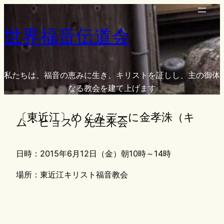
内
容
世界福音伝道会
を
ス
キ
ッ
私たちは、福音の恵みに生き、キリストを証しし、主の御体
プ
なる教会を建て上げます
〔東近江〕めぐみデーに金孝洙（キ
ム・ヒョス）先生来会
日時：2015年6月12日（金）朝10時～14時
場所：東近江キリスト福音教会