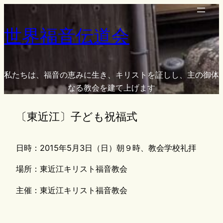
内
容
世界福音伝道会
を
ス
キ
ッ
私たちは、福音の恵みに生き、キリストを証しし、主の御体
プ
なる教会を建て上げます
〔東近江〕子ども祝福式
日時：2015年5月3日（日）朝９時、教会学校礼拝
場所：東近江キリスト福音教会
主催：東近江キリスト福音教会