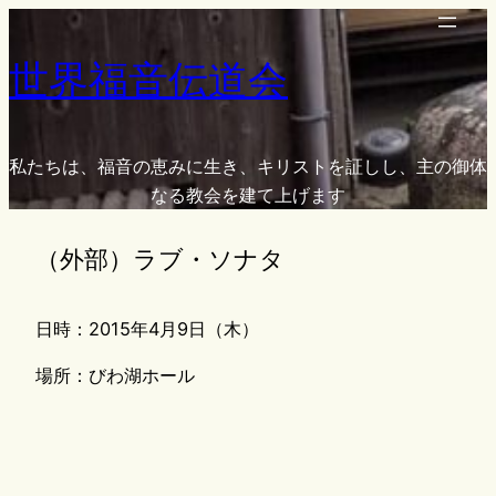
内
容
世界福音伝道会
を
ス
キ
ッ
私たちは、福音の恵みに生き、キリストを証しし、主の御体
プ
なる教会を建て上げます
（外部）ラブ・ソナタ
日時：2015年4月9日（木）
場所：びわ湖ホール