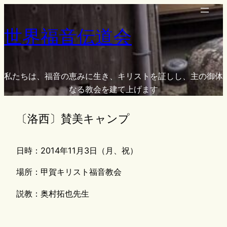
内
容
世界福音伝道会
を
ス
キ
ッ
私たちは、福音の恵みに生き、キリストを証しし、主の御体
プ
なる教会を建て上げます
〔洛西〕賛美キャンプ
日時：2014年11月3日（月、祝）
場所：甲賀キリスト福音教会
説教：奥村拓也先生