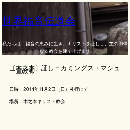
内
容
世界福音伝道会
を
ス
キ
ッ
私たちは、福音の恵みに生き、キリストを証しし、主の御体
プ
なる教会を建て上げます
〔木之本〕証し＝カミングス・マシュ
ー宣教師
日時：2014年11月2日（日）礼拝にて
場所：木之本キリスト教会