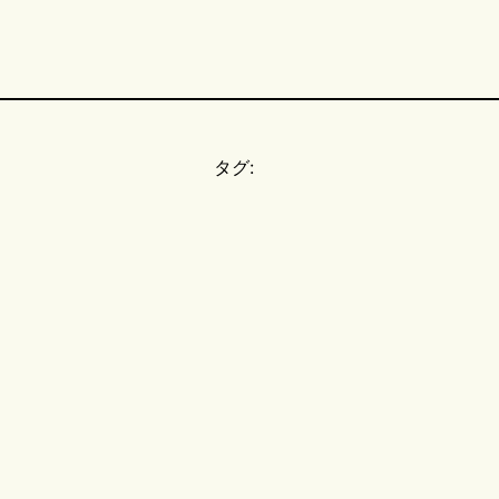
タグ:
。