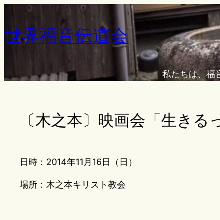
内
容
世界福音伝道会
を
ス
キ
私たちは、福
ッ
プ
〔木之本〕映画会「生きる
日時：2014年11月16日（日）
場所：木之本キリスト教会