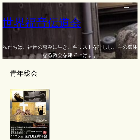
内
容
世界福音伝道会
を
ス
キ
ッ
私たちは、福音の恵みに生き、キリストを証しし、主の御体
プ
なる教会を建て上げます
青年総会