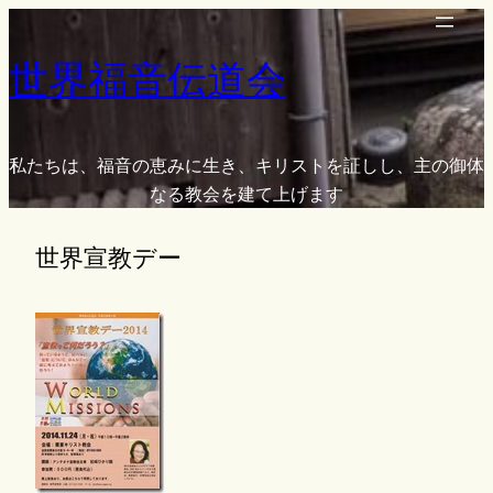
内
容
世界福音伝道会
を
ス
キ
ッ
私たちは、福音の恵みに生き、キリストを証しし、主の御体
プ
なる教会を建て上げます
世界宣教デー