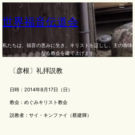
内
容
世界福音伝道会
を
ス
キ
ッ
私たちは、福音の恵みに生き、キリストを証しし、主の御体
プ
なる教会を建て上げます
〔彦根〕礼拝説教
日時：2014年8月17日（日）
教会：めぐみキリスト教会
説教者：サイ・キンファイ（蔡建輝）