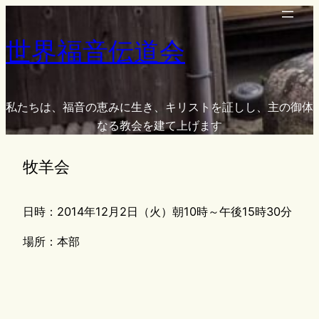
内
容
世界福音伝道会
を
ス
キ
ッ
私たちは、福音の恵みに生き、キリストを証しし、主の御体
プ
なる教会を建て上げます
牧羊会
日時：2014年12月2日（火）朝10時～午後15時30分
場所：本部