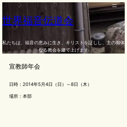
内
容
世界福音伝道会
を
ス
キ
ッ
私たちは、福音の恵みに生き、キリストを証しし、主の御体
プ
なる教会を建て上げます
宣教師年会
日時：2014年5月4日（日）～8日（木）
場所：本部