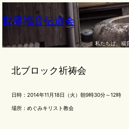
内
容
世界福音伝道会
を
ス
キ
私たちは、福
ッ
プ
北ブロック祈祷会
日時：2014年11月18日（火）朝9時30分～12時
場所：めぐみキリスト教会