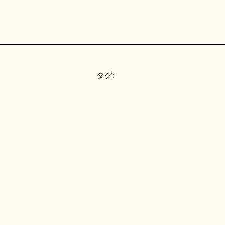
タグ:
。