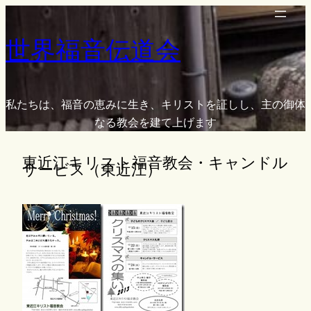
内
容
世界福音伝道会
を
ス
キ
ッ
私たちは、福音の恵みに生き、キリストを証しし、主の御体
プ
なる教会を建て上げます
東近江キリスト福音教会・キャンドル
サービス（東近江）