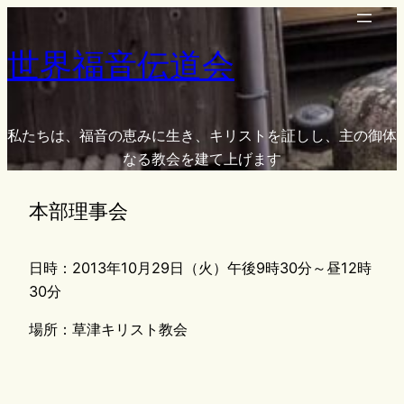
内
容
世界福音伝道会
を
ス
キ
ッ
私たちは、福音の恵みに生き、キリストを証しし、主の御体
プ
なる教会を建て上げます
本部理事会
日時：2013年10月29日（火）午後9時30分～昼12時
30分
場所：草津キリスト教会