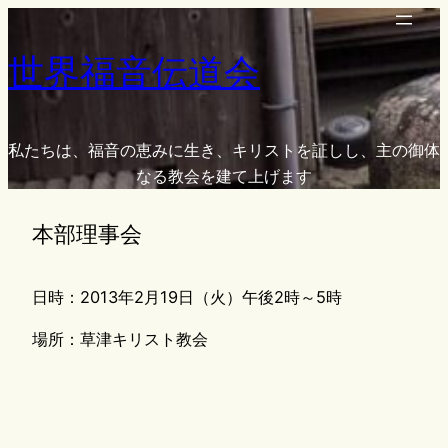
内
容
世界福音伝道会
を
ス
キ
ッ
私たちは、福音の恵みに生き、キリストを証しし、主の御体
プ
なる教会を建て上げます
本部理事会
日時：2013年2月19日（火）午後2時～5時
場所：草津キリスト教会