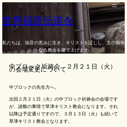
内
容
世界福音伝道会
を
ス
キ
ッ
私たちは、福音の恵みに生き、キリストを証しし、主の御体
プ
なる教会を建て上げます
中ブロック祈祷会 ２月２１日（火）
の会場変更について
中ブロックの先生方へ。
次回２月２１日（火）の中ブロック祈祷会の会場です
が、諸般の事情で草津キリスト教会になります。それ
以降は予定通りですので、３月１３日（火）も続いて
草津キリスト教会となります。