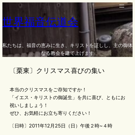
内
容
世界福音伝道会
を
ス
キ
ッ
私たちは、福音の恵みに生き、キリストを証しし、主の御体
プ
なる教会を建て上げます
〔栗東〕クリスマス喜びの集い
本当のクリスマスをご存知ですか！
「イエス・キリストの御誕生」を共に喜び、ともにお
祝いしましょう！
ぜひ、お気軽にお立ち寄りください！
〔日時〕2011年12月25日（日）午後２時~４時