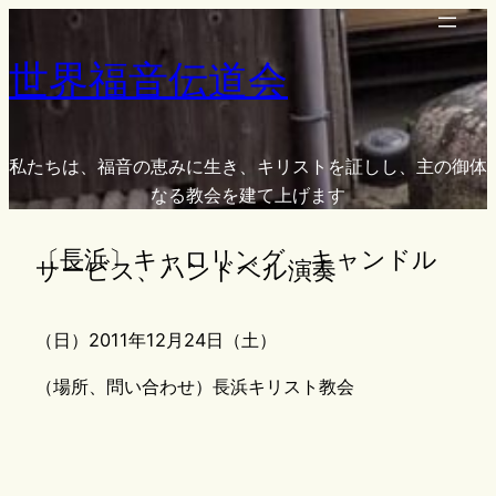
内
容
世界福音伝道会
を
ス
キ
ッ
私たちは、福音の恵みに生き、キリストを証しし、主の御体
プ
なる教会を建て上げます
〔長浜〕キャロリング、キャンドル
サービス、ハンドベル演奏
（日）2011年12月24日（土）
（場所、問い合わせ）長浜キリスト教会