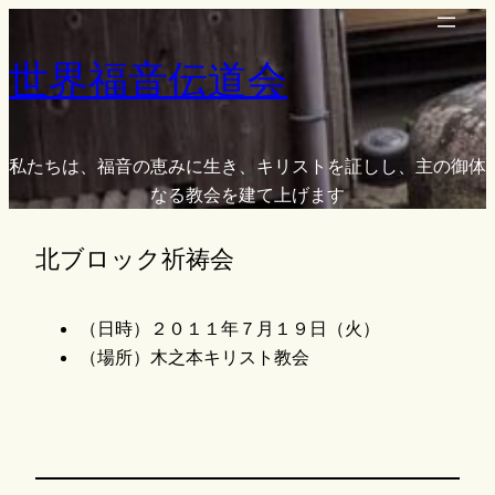
内
容
世界福音伝道会
を
ス
キ
ッ
私たちは、福音の恵みに生き、キリストを証しし、主の御体
プ
なる教会を建て上げます
北ブロック祈祷会
（日時）２０１１年７月１９日（火）
（場所）木之本キリスト教会