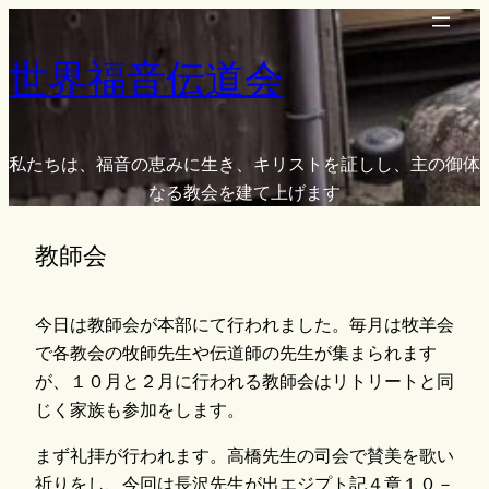
内
容
世界福音伝道会
を
ス
キ
ッ
私たちは、福音の恵みに生き、キリストを証しし、主の御体
プ
なる教会を建て上げます
教師会
今日は教師会が本部にて行われました。毎月は牧羊会
で各教会の牧師先生や伝道師の先生が集まられます
が、１０月と２月に行われる教師会はリトリートと同
じく家族も参加をします。
まず礼拝が行われます。高橋先生の司会で賛美を歌い
祈りをし、今回は長沢先生が出エジプト記４章１０－