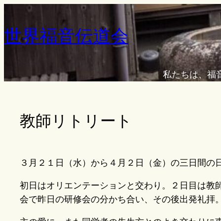
内
容
世界福音伝道会
を
ス
キ
私たちは、福
ッ
プ
教師リトリート
３月２１日（水）から４月２日（金）の三日間の
初日はオリエンテーションと交わり。２日目は教
会で昨日の研修会の分かち合い、その後出発礼拝