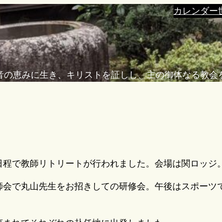
カレンダー
音の恵みに生き、キリストを証しし、主の御体なる教会
日程で教師リトリートが行われました。会場は関ロッジ
師会で丸山先生をお招きしての研修会。午後はスポーツ
。