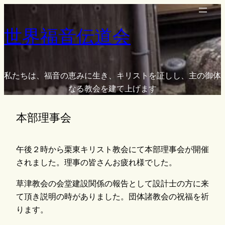
内
容
世界福音伝道会
を
ス
キ
ッ
私たちは、福音の恵みに生き、キリストを証しし、主の御体
プ
なる教会を建て上げます
本部理事会
午後２時から栗東キリスト教会にて本部理事会が開催
されました。理事の皆さんお疲れ様でした。
草津教会の会堂建設関係の報告として設計士の方に来
て頂き説明の時がありました。団体諸教会の祝福を祈
ります。