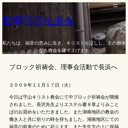
内
容
世界福音伝道会
を
ス
キ
ッ
私たちは、福音の恵みに生き、キリストを証しし、主の御体
プ
なる教会を建て上げます
ブロック祈祷会、理事会活動で長浜へ
２００９年１１月１７日（火）
今日は守山キリスト教会にて中ブロック祈祷会が開催
されました。長沢先生よりエステル書８章よりみこと
ばのお奨めをいただきました。また湖南地区の教会の
働き人と共に祈りの時を持ちました。湖南地区にての
福音の前進のために祈ります。また先生方の上に祝福