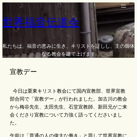
内
容
世界福音伝道会
を
ス
キ
ッ
私たちは、福音の恵みに生き、キリストを証しし、主の御体
プ
なる教会を建て上げます
宣教デー
今日は栗東キリスト教会にて国内宣教部、世界宣教
部合同で「宣教デー」が行われました。加古川の教会
から梅谷先生、太田先生、石堂宣教師、新田兄がご来
会くださり宣教について力強く語ってくださいまし
た。
午前は「普通の人の偉大な働き」と題して世界宣教に