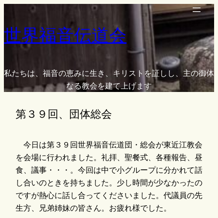
内
容
世界福音伝道会
を
ス
キ
ッ
私たちは、福音の恵みに生き、キリストを証しし、主の御体
プ
なる教会を建て上げます
第３９回、団体総会
今日は第３９回世界福音伝道団・総会が東近江教会
を会場に行われました。礼拝、聖餐式、各種報告、昼
食、議事・・・。今回は中で小グループに分かれて話
し合いのときを持ちました。少し時間が少なかったの
ですが熱心に話し合ってくださいました。代議員の先
生方、兄弟姉妹の皆さん。お疲れ様でした。