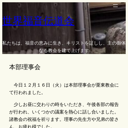
内
容
世界福音伝道会
を
ス
キ
ッ
私たちは、福音の恵みに生き、キリストを証しし、主の御体
プ
なる教会を建て上げます
本部理事会
今日１２月１６日（火）は本部理事会が栗東教会に
て行われました。
少しお昼に交わりの時をいただき、午後各部の報告
が行われ、いくつかの議案を熱心に話し合いました。
諸教会の祝福を祈ります。理事の先生方や兄弟の皆さ
ん、お疲れ様でした。