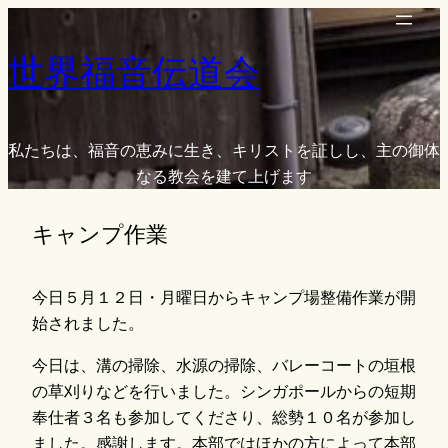
内
容
世界福音伝道会
を
ス
キ
ッ
私たちは、福音の恵みに生き、キリストを証しし、主の御体
プ
なる教会を建て上げます
キャンプ作業
今日５月１２日・月曜日からキャンプ場整備作業が開
始されました。
今日は、溝の掃除、水源の掃除、バレーコートの垣根
の草刈りなどを行いました。シンガポールからの短期
奉仕者３名も参加してくださり、総勢１０名が参加し
ました。感謝します。本部ではほかの方によって本部