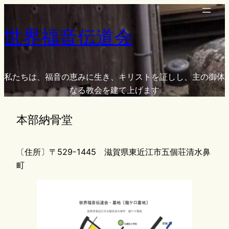
内
容
世界福音伝道会
を
ス
キ
ッ
私たちは、福音の恵みに生き、キリストを証しし、主の御体
プ
なる教会を建て上げます
本部納骨堂
〔住所〕〒529-1445 滋賀県東近江市五個荘清水鼻
町