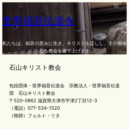
内
容
世界福音伝道会
を
ス
キ
ッ
私たちは、福音の恵みに生き、キリストを証しし、主の御体
プ
なる教会を建て上げます
石山キリスト教会
包括団体・世界福音伝道会 宗教法人・世界福音伝道
団 石山キリスト教会
〒520-0862 滋賀県大津市平津2丁目12-3
（電話）077-534-1520
（牧師）フェルト・リタ